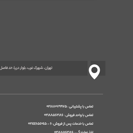
تهران، شهرک غرب، بلوار دریا، حد فاصل پاکن
تماس با پشتیبانی : ۰۲۱٨٨۰۷۹۹۷۵
تماس با واحد فروش : ۰۲۱٨٨۵۶٢۱٨۶
تماس با خدمات پس از فروش: ۶ - ۰۲۱٤٤۶۵٤۰٤۵
اخذ نمایندگی : ۰۲۱٨٨۵۶٢۱٨۶