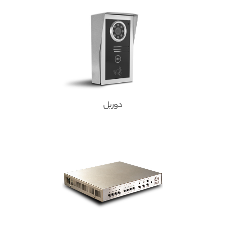
دوربل