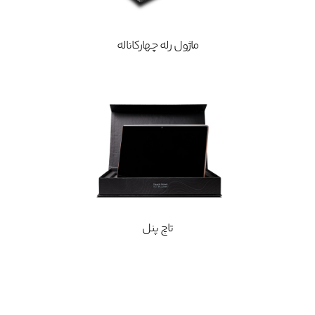
ماژول رله چهارکاناله
تاچ پنل