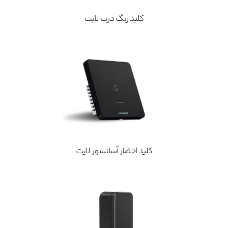
کلید زنگ درب لایت
کلید احضار آسانسور لایت