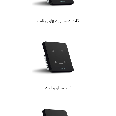
کلید روشنایی چهارپل لایت
کلید سناریو لایت