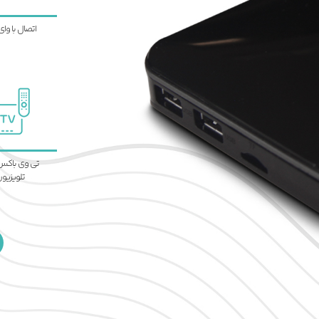
اتصال با وای
تی وی باکس 
تلویزیو